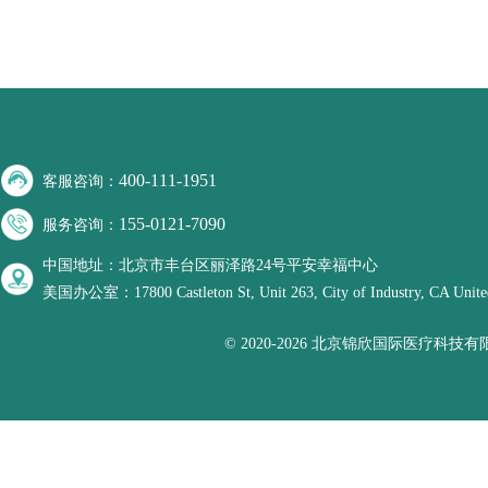
400-111-1951
客服咨询：
155-0121-7090
服务咨询：
中国地址：北京市丰台区丽泽路24号平安幸福中心
美国办公室：17800 Castleton St, Unit 263, City of Industry, CA United
© 2020-2026 北京锦欣国际医疗