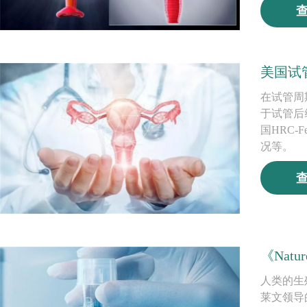
美国试
在试管周
于试管后
国HRC
况等。
《Na
人类的生
莱文领导