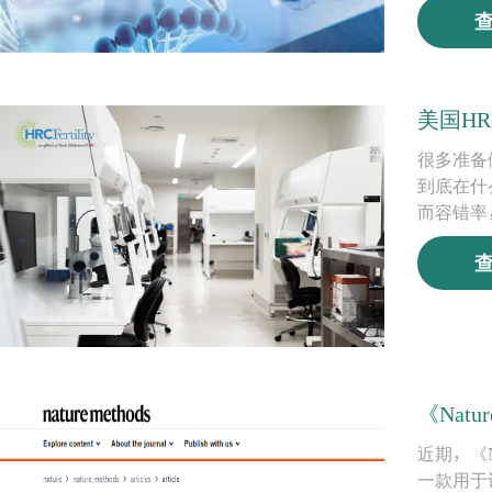
美国H
很多准备
到底在什
而容错率
《Nat
近期，《N
一款用于