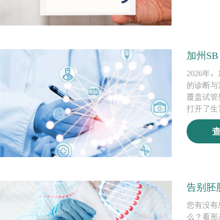
加州S
2026
的诊断与
覆盖试管
打开了生
告别胚
您有没有
么？看形