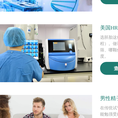
美国H
​选胚胎这
程）。做
筛、哪颗
度。
男性精
在传统试
能勉强受