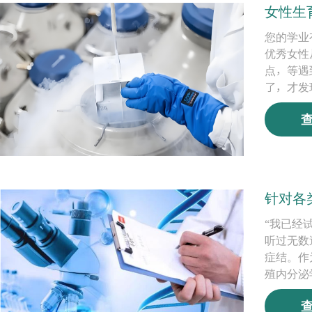
女性生
您的学业
优秀女性
点，等遇
了，才发
针对各
“我已经
听过无数
症结。作
殖内分泌