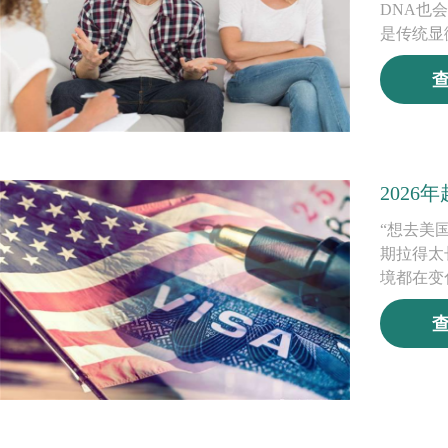
DNA也
是传统显
202
“想去美
期拉得太
境都在变