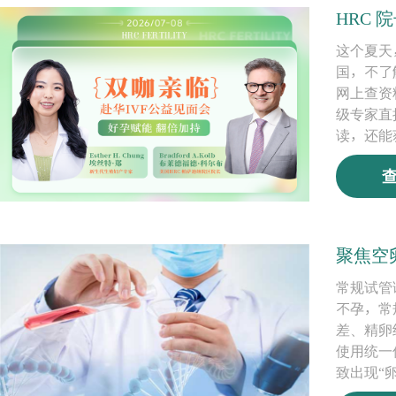
HRC
这个夏天
国，不了
网上查资
级专家直
读，还能
聚焦空
常规试管
不孕，常
差、精卵
使用统一
致出现“