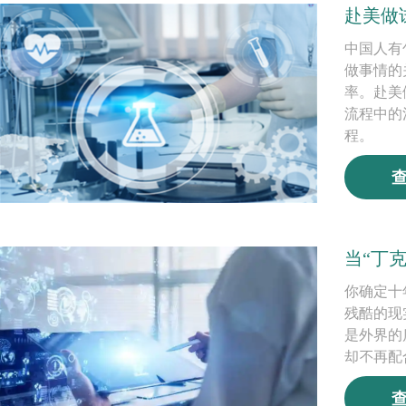
赴美做
中国人有
做事情的
率。赴美
流程中的
程。
当“丁
你确定十
残酷的现
是外界的
却不再配