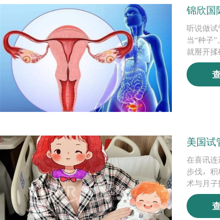
锦欣国
听说做试
当“种子
就掰开揉
美国试
在喜讯连
步伐，积
术与月子