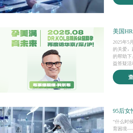
美国H
2025年
的关爱，
的帮助下
益答疑活
95后
“什么时
育困境—