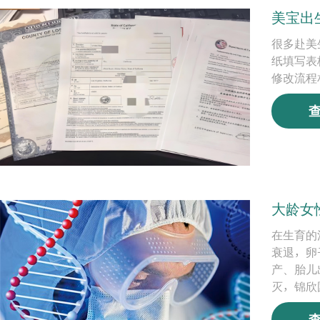
美宝出
很多赴美
纸填写表
修改流程
大龄女
在生育的
衰退，卵
产、胎儿
灭，锦欣