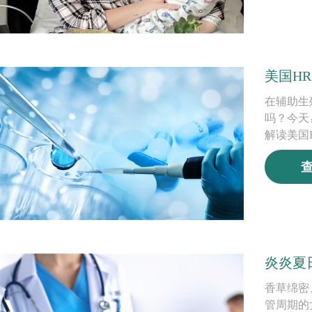
美国H
在辅助生
吗？今天
解读美国
炎炎夏
香草绵密
管周期的