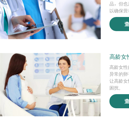
品，但也
以确保营
高龄女
高龄女性
异常的卵
让高龄女
困扰。