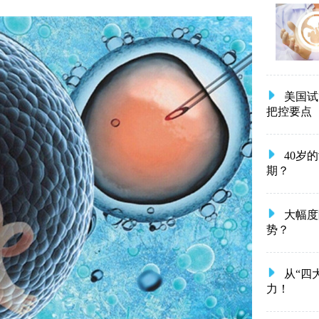
美国试
把控要点
40岁
期？
大幅度
势？
从“四
力！