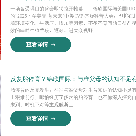
一场备受瞩目的盛会即将拉开帷幕——锦欣国际与美国HRC-Fe
的“2025・孕美满 育未来”中美 IVF 答疑科普大会，
着环境变化、生活压力增加等因素，不孕不育问题日益凸显
效的辅助生殖手段，逐渐走进大众视野。
查看详情
反复胎停育？锦欣国际：与准父母的认知不足
胎停育的反复发生，往往与准父母对生育知识的认知不足
上艰难前行，哪怕经历了多次的胎停育，也不愿深入探究
未到、时机不对等主观臆断上。
查看详情