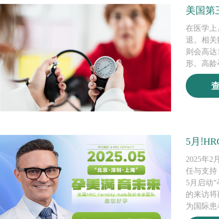
美国第
在医学上
退。相关
则会高达
形。高龄
5月!HR
2025
任与支持
5月启动
的来访将
为国际患