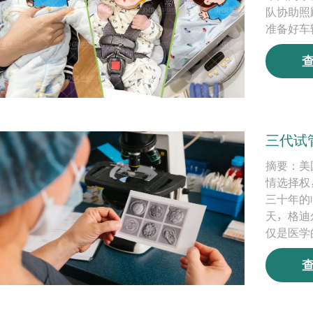
队协助照
准备好车
三代试管
摘要：美国
情选择权，
三十年的
天，格迪
仅是医学