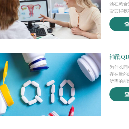
颈在愈合
管变得狭
辅酶Q
为什么同
存在量的
所需的能