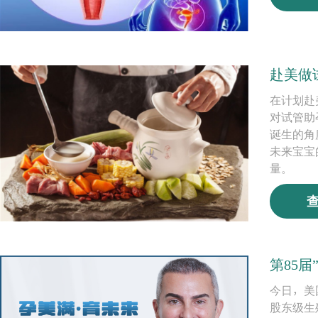
赴美做
在计划赴
对试管助
诞生的角
未来宝宝
量。
第85
今日，美国
股东级生