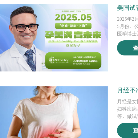
美国试
2025年
5月份，公
医学博士
月经不
月经是女
妇科疾病
等，做试