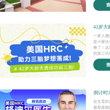
42岁
一家人翘
是小家伙
棒了！这
的第三代
倒计时
在生育的
着那座能