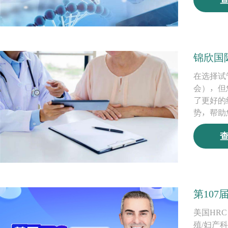
锦欣国
在选择试
会），但
了更好的
势，帮助
第107
美国HRC
殖/妇产科