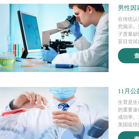
男性因
在传统认
究揭示，
子质量缺
盲目尝试
11月
生育是生
的重要途
成功率。
美国促排