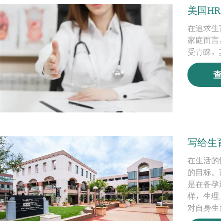
美国H
在追求生
家庭而言，
受青睐，
写给生
在生活的
的目标。
是在备孕
样，生理
对自身生