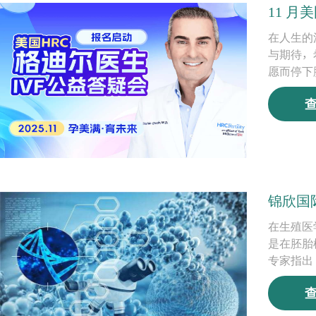
11 
在人生的
与期待，
愿而停下
锦欣国
在生殖医
是在胚胎
专家指出