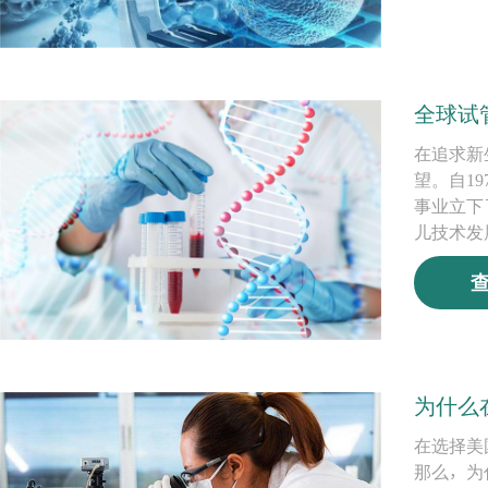
全球试
在追求新
望。自1
事业立下
儿技术发
为什么
在选择美
那么，为