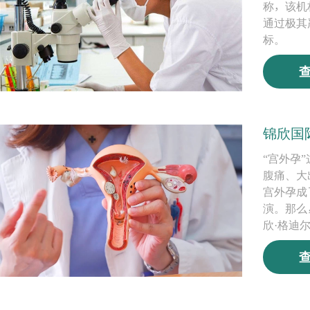
称，该机
通过极其
标。
锦欣国
“宫外孕
腹痛、大
宫外孕成
演。那么
欣·格迪