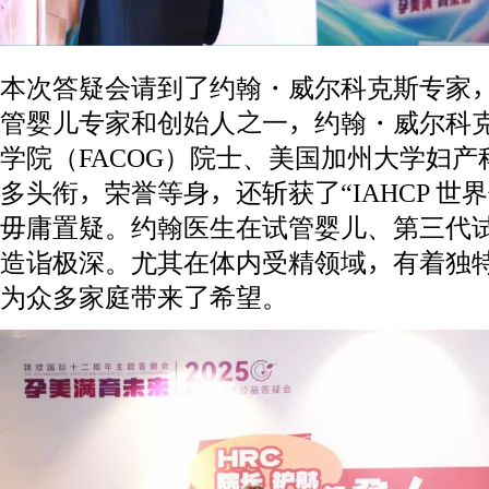
本次答疑会请到了约翰・威尔科克斯专家，
管婴儿专家和创始人之一，约翰・威尔科
学院（FACOG）院士、美国加州大学妇
多头衔，荣誉等身，还斩获了“IAHCP 世
毋庸置疑。约翰医生在试管婴儿、第三代
造诣极深。尤其在体内受精领域，有着独
为众多家庭带来了希望。