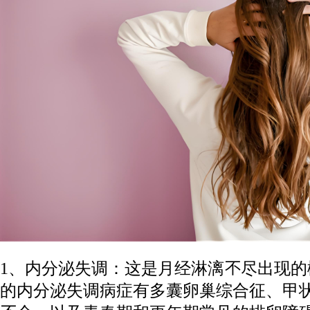
1、内分泌失调：这是月经淋漓不尽出现
的内分泌失调病症有多囊卵巢综合征、甲