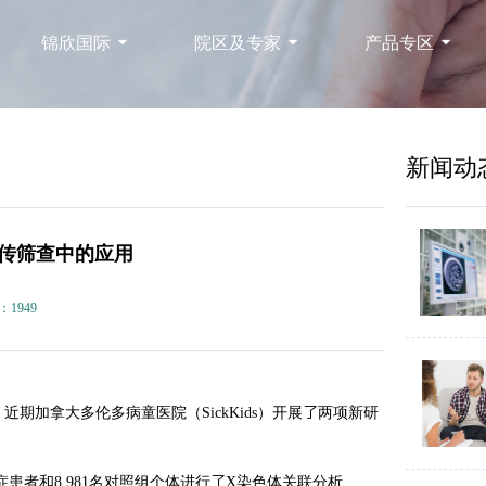
锦欣国际
院区及专家
产品专区
新闻动
遗传筛查中的应用
：1949
期加拿大多伦多病童医院（SickKids）开展了两项新研
症患者和8,981名对照组个体进行了X染色体关联分析