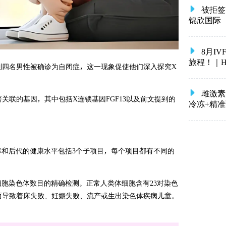
被拒签
锦欣国际
8月I
旅程！｜HRC 
到四名男性被确诊为自闭症，这一现象促使他们深入探究X
雌激素
关联的基因，其中包括X连锁基因FGF13以及前文提到的
冷冻+精
率和后代的健康水平包括3个子项目，每个项目都有不同的
细胞染色体数目的精确检测。正常人类体细胞含有23对染色
而导致着床失败、妊娠失败、流产或生出染色体疾病儿童。