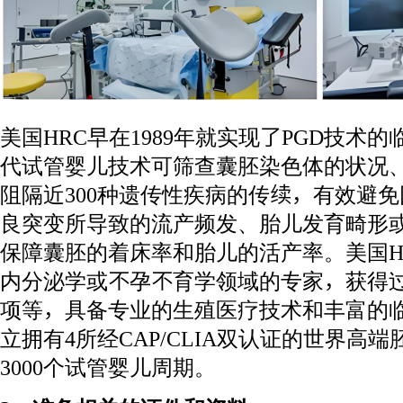
美国HRC早在1989年就实现了PGD技术
代试管婴儿技术可筛查囊胚染色体的状况
阻隔近300种遗传性疾病的传续，有效避
良突变所导致的流产频发、胎儿发育畸形
保障囊胚的着床率和胎儿的活产率。美国H
内分泌学或不孕不育学领域的专家，获得
项等，具备专业的生殖医疗技术和丰富的临
立拥有4所经CAP/CLIA双认证的世界高
3000个试管婴儿周期。