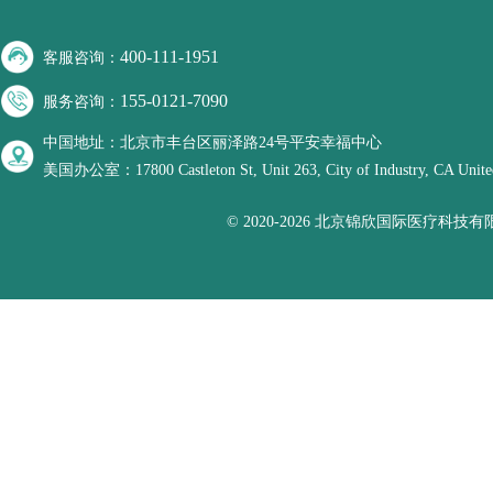
400-111-1951
客服咨询：
155-0121-7090
服务咨询：
中国地址：北京市丰台区丽泽路24号平安幸福中心
美国办公室：17800 Castleton St, Unit 263, City of Industry, CA United
© 2020-2026 北京锦欣国际医疗