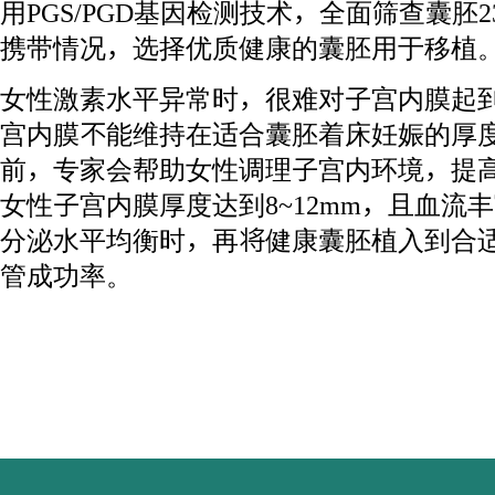
用PGS/PGD基因检测技术，全面筛查囊胚
携带情况，选择优质健康的囊胚用于移植
女性激素水平异常时，很难对子宫内膜起
宫内膜不能维持在适合囊胚着床妊娠的厚
前，专家会帮助女性调理子宫内环境，提
女性子宫内膜厚度达到8~12mm，且血流
分泌水平均衡时，再将健康囊胚植入到合
管成功率。