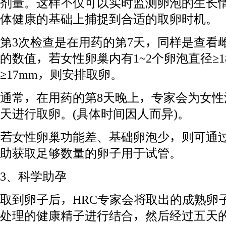
剂量。这样不仅可以实时监测卵泡的生长
体健康的基础上捕捉到合适的取卵时机。
第3次检查是在用药的第7天，同样是查看
的数值，若女性卵巢内有1~2个卵泡直径≥1
≥17mm，则安排取卵。
通常，在用药的第8天晚上，专家会为女性
天进行取卵。(具体时间因人而异)。
若女性卵巢功能差、基础卵泡少，则可通过
助获取足够数量的卵子用于试管。
3、科学助孕
取到卵子后，HRC专家会将取出的成熟卵
处理的健康精子进行结合，然后经过五天