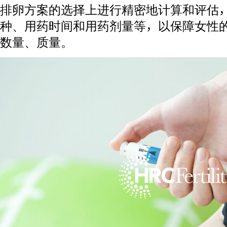
排卵方案的选择上进行精密地计算和评估
种、用药时间和用药剂量等，以保障女性
数量、质量。