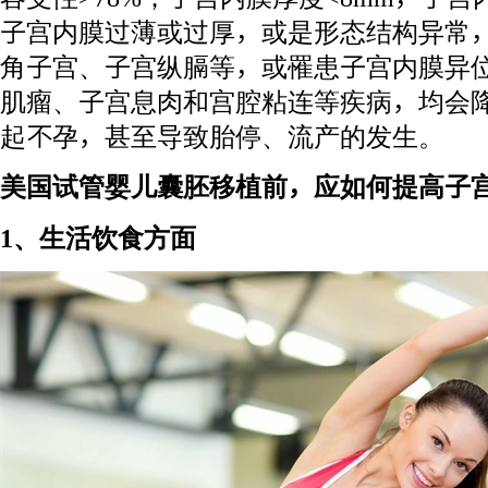
子宫内膜过薄或过厚，或是形态结构异常，
角子宫、子宫纵膈等，或罹患子宫内膜异
肌瘤、子宫息肉和宫腔粘连等疾病，均会
起不孕，甚至导致胎停、流产的发生。
美国试管婴儿囊胚移植前，应如何提高子
1、生活饮食方面