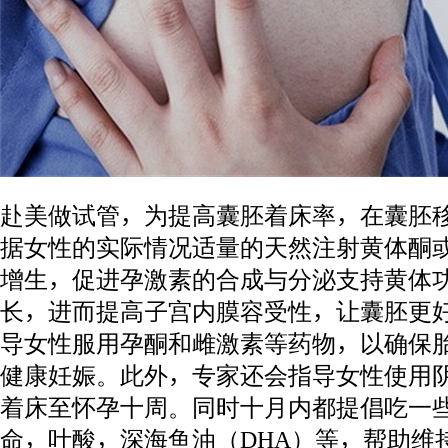
赴美做试管，为提高囊胚着床率，在囊胚移
据女性的实际情况适量的天然注射黄体酮或
增生，促进孕激素的合成与分泌支持黄体
长，进而提高子宫内膜容受性，让囊胚更
导女性服用孕酮和雌激素等药物，以确保
健康妊娠。此外，专家还会指导女性使用
着床至怀孕十周。同时十月内都提倡吃一
命，叶酸，深海鱼油（DHA）等，帮助维