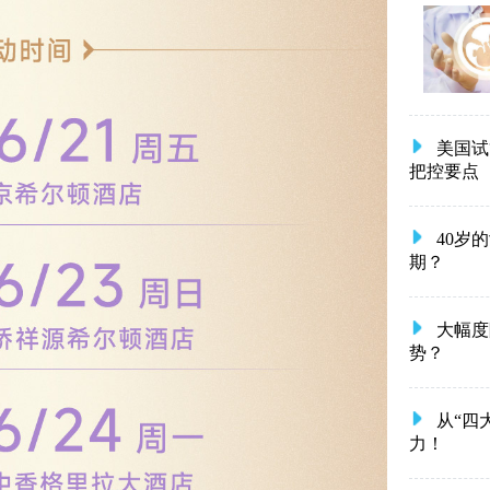
美国试
把控要点
40岁
期？
大幅度
势？
从“四
力！