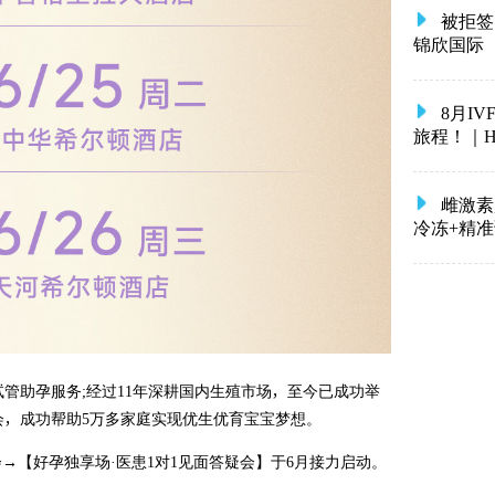
被拒签
锦欣国际
8月I
旅程！｜HRC 
雌激素
冷冻+精
管助孕服务;经过11年深耕国内生殖市场，至今已成功举
会，成功帮助5万多家庭实现优生优育宝宝梦想。
会→【好孕独享场·医患1对1见面答疑会】于6月接力启动。