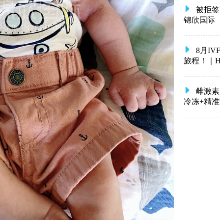
被拒签
锦欣国际
8月I
旅程！｜HRC 
雌激素
冷冻+精