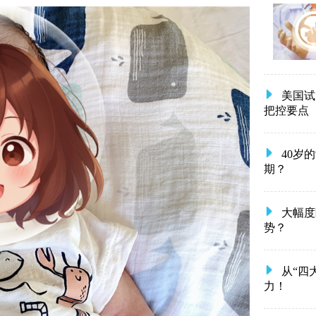
美国试
把控要点
40岁
期？
大幅度
势？
从“四
力！