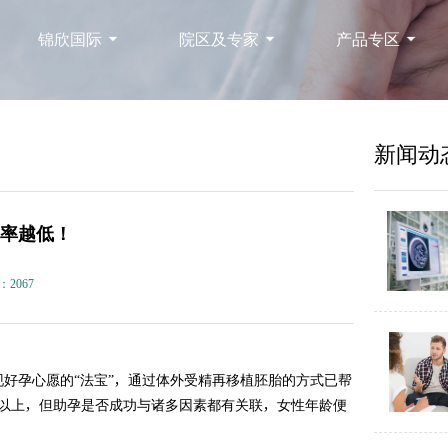
锦欣国际
院区及专家
产品专区
新闻动
功率越低！
：2067
好孕心愿的“法宝”，通过体外受精再移植胚胎的方式已帮
0%以上，但助孕是否成功与诸多因素都有关联，女性年龄便