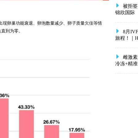
被拒签
锦欣国际
会出现卵巢功能衰退、卵泡数量减少、卵子质量欠佳等情
跌直到为零。
8月I
旅程！｜HRC 
雌激素
冷冻+精