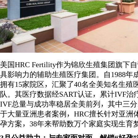
美国HRC Fertility作为锦欣生殖集团
具影响力的辅助生殖医疗集团。自1988
拥有15家院区，汇聚了40名全美知名生殖
队。其医疗数据经SART认证，累计IVF治疗周
IVF总量与成功率稳居全美前列，其中三
于大量亚洲患者案例，HRC擅长针对亚洲体
孕方案，38年来帮助数万个家庭实现生育
3
月公益助力：与专家面对面，解锁“好孕”