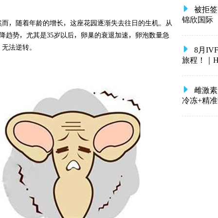
被拒签
锦欣国际
然而，随着年龄的增长，这座花园逐渐失去往日的生机。从
下降趋势，尤其是35岁以后，卵巢的衰退加速，卵泡数量急
，无法逆转。
8月I
旅程！｜HRC 
雌激素
冷冻+精