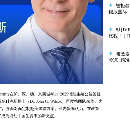
被拒签
锦欣国际
8月I
旅程！｜HRC 
雌激素
冷冻+精
rtility在沪、深、穗、京四城举办“2025辅助生殖公益答疑
斯博士（Dr. John G. Wilcox）再度携团队来华，为
贴”，并面对面定制赴美试管方案。业内普遍认为，在政策
将成为撬动中国生育率的新支点。