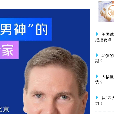
美国试
把控要点
40岁
期？
大幅度
势？
从“四
力！