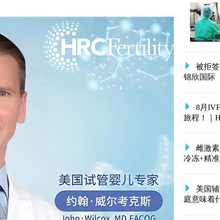
被拒签
锦欣国际
8月I
旅程！｜HRC 
雌激素
冷冻+精
美国辅
庭意味着