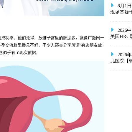
8月1
现场答疑
202
美国HR
的成功率。他们觉得，放进子宫里的胚胎多，就像广撒网一
孕交流群里屡见不鲜，不少人还会分享所谓“身边朋友放
念似乎有了现实依据。
2026
儿医院【