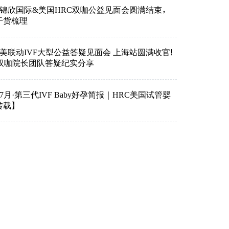
日锦欣国际&美国HRC双咖公益见面会圆满结束，
干货梳理
6中美联动IVF大型公益答疑见面会 上海站圆满收官!
C双咖院长团队答疑纪实分享
年7月·第三代IVF Baby好孕简报｜HRC美国试管婴
转载】