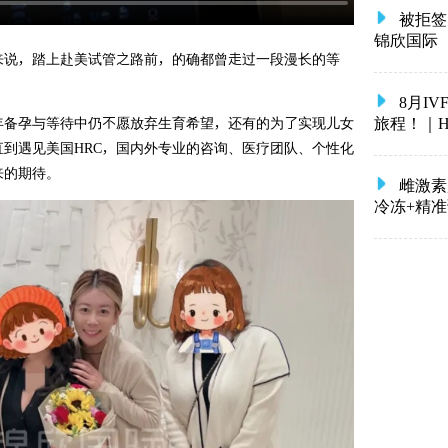
被拒签
锦欣国际
来说，踏上赴美试管之路前，的确都曾走过一段漫长的等
8月I
旅程！｜HRC 
年备孕与等待中仍不愿放弃生育希望，还有的为了实现儿女
到遇见美国HRC，国内外专业的咨询、医疗团队、个性化
来的期待。
雌激素
冷冻+精