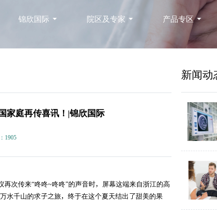
锦欣国际
院区及专家
产品专区
新闻动
中国家庭再传喜讯！|锦欣国际
：1905
仪再次传来“咚咚~咚咚”的声音时，屏幕这端来自浙江的高
场跨越万水千山的求子之旅，终于在这个夏天结出了甜美的果