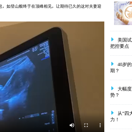
息，如登山般终于在顶峰相见，让期待已久的这对夫妻迎
美国试
把控要点
40岁
期？
大幅度
势？
从“四
力！