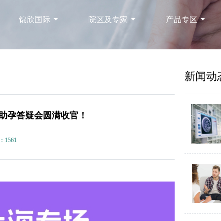
锦欣国际
院区及专家
产品专区
新闻动
V1助孕答疑会圆满收官！
：1561