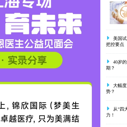
美国试
把控要点
40岁
期？
大幅度
势？
从“四
力！