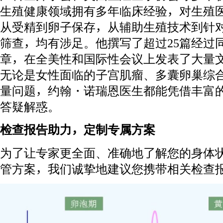
生殖健康领域拥有多年临床经验，对生殖
从受精到卵子保存，从辅助生殖技术到针
筛查，均有涉足。他撰写了超过25篇经过
章，在全美性和国际性会议上发表了大量
无论是女性面临的子宫肌瘤、多囊卵巢综
量问题，约翰・诺瑞恩医生都能凭借丰富
答疑解惑。
检查报告助力，定制专属方案
为了让专家更全面、准确地了解您的身体
管方案，我们诚挚地建议您携带相关检查