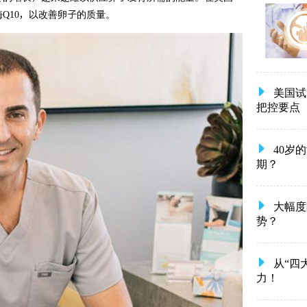
Q10，以改善卵子的质量。
美国试
把控要点
40岁
期？
大幅度
势？
从“四
力！