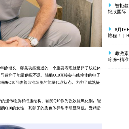
被拒签
锦欣国际
8月I
旅程！｜HRC 
雌激素
冷冻+精
着年龄增长，卵巢功能衰退的一个重要表现就是卵子线粒体
会导致卵子能量供应不足。辅酶Q10直接参与线粒体的电子
充辅酶Q10可改善卵泡细胞的能量代谢状态，为卵子成熟提
的遗传物质和细胞结构。辅酶Q10作为强效抗氧化剂，能
酶Q10的女性，其卵子的染色体异常率明显降低，受精后