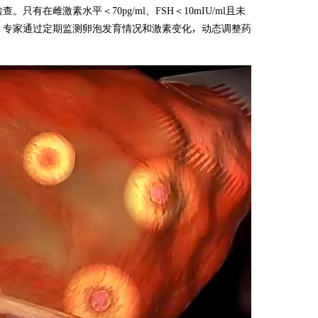
在雌激素水平＜70pg/ml、FSH＜10mIU/ml且未
，专家通过定期监测卵泡发育情况和激素变化，动态调整药